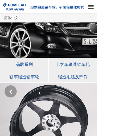
끀
简体中文
ꀅ
品牌系列
卡客车锻造铝车轮
轿车锻造铝车轮
锻造毛坯及部件
낒